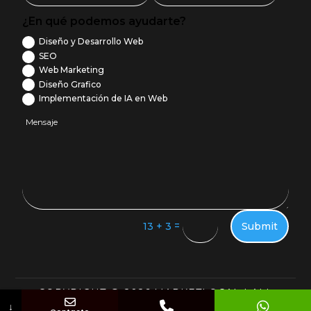
¿En qué podemos ayudarte?
Diseño y Desarrollo Web
SEO
Web Marketing
Diseño Grafico
Implementación de IA en Web
=
Submit
13 + 3
COPYRIGHT @ 2026 MARKETLOCAL | ALL
No country selected
↓
RIGHTS RESERVED